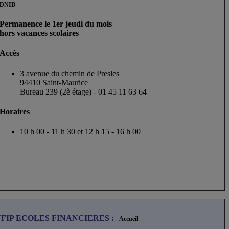
DNID
Permanence le 1er jeudi du mois
hors vacances scolaires
Accès
3 avenue du chemin de Presles
94410 Saint-Maurice
Bureau 239 (2è étage) - 01 45 11 63 64
Horaires
10 h 00 - 11 h 30 et 12 h 15 - 16 h 00