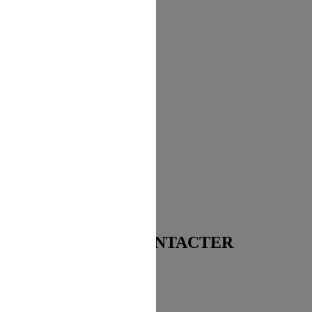
n au Site s'opère depuis un site tiers
direction à l'intérieur d'une page du
NOUS CONTACTER