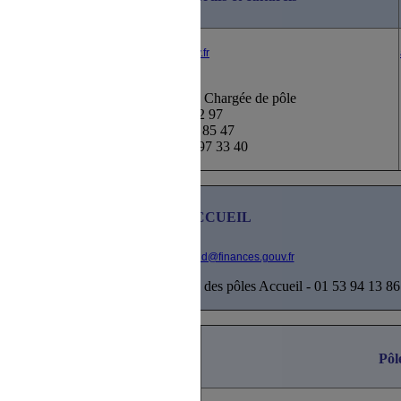
Pôle Communication
Evènements sportifs et culturels
atscafgp.communication@finances.gouv.fr
atscafgp.evenements@finances.gouv.fr
Stéphanie PACIOSELLI
- Chargée de pôle
01 44 97 33 43 / 06 65 38 62 97
Julien JADELOT- 06 98 77 85 47
Linda LERMINEZ - 01 44 97 33 40
Pôles ACCUEIL
emmanuelle.segond@finances.gouv.fr
Emmanuelle SEGOND
- Chargée des pôles Accueil - 01 53 94 13 86
Pôl
rie, commandes WEB