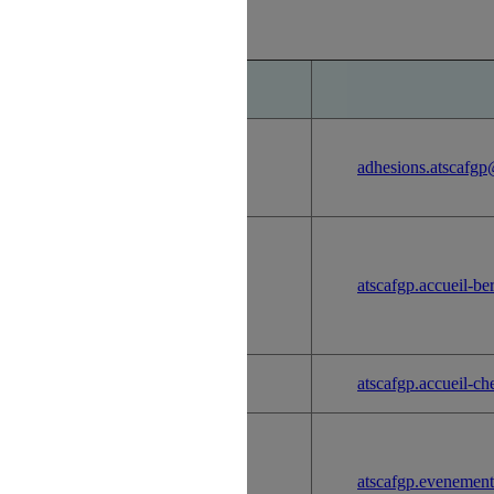
 refus du visiteur au dépôt des cookies
:
adhesions.atscafgp
atscafgp.accueil-b
rs
rs
atscafgp.accueil-ch