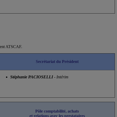
s@finances.gouv.fr
hérent ATSCAF.
Secrétariat du Président
Stéphanie PACIOSELLI
- Intérim