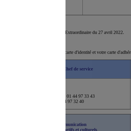
atscafgp.evenement
mément à son Assemblée Générale Extraordinaire du 27 avril 2022.
 - Bâtiment Necker - 75012 PARIS
il est nécessaire de présenter votre carte d'identité et votre carte d'ad
Adjoints au Chef de service
direction.atscaf-paris@finances.gouv.fr
Stéphanie PACIOSELLI
- 01 44 97 33 43
Eddy BERTRAND
- 01 44 97 32 40