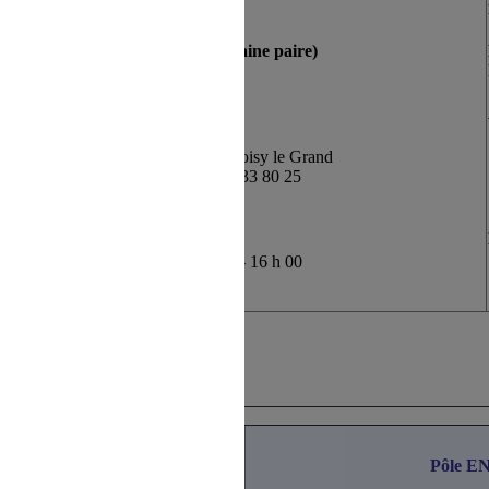
NOISY LE GRAND
Permanence 1 mardi sur 2 (semaine paire)
hors vacances scolaires
Accès
10 rue du Centre - 93196 Noisy le Grand
Bureau 340 (RDC) - 01 57 33 80 25
Horaires
09h 00 - 11 h 30 et 12 h 15 - 16 h 00