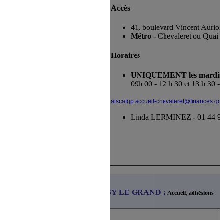
Accès
41, boulevard Vincent Aurio
Métro -
Chevaleret ou Quai 
Horaires
UNIQUEMENT les mardis 
09h 00 - 12 h 30 et 13 h 30 
atscafgp.accueil-chevaleret@finances.go
Linda LERMINEZ - 01 44 9
Pôle
CRETEIL - DNID - NOISY LE GRAND :
Accueil, adhésions