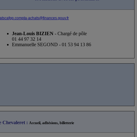
Pôle comptabilité,
achats
et relations avec les prestataires
atscafgp.compta-achats@finances.gouv.fr
Jean-Louis BIZIEN
- Chargé de pôle
01 44 97 32 14
Emmanuelle SEGOND - 01 53 94 13 86
e Chevaleret
:
Accueil, adhésions, billetterie